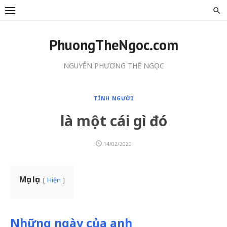
Skip
to
content
PhuongTheNgoc.com
NGUYỄN PHƯƠNG THẾ NGỌC
TÍNH NGƯỜI
là một cái gì đó
POSTED
14/02/2020
ON
Mục lục
Hiện
Những ngày của anh