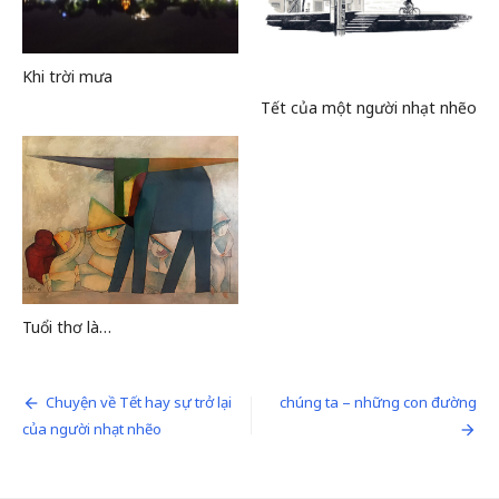
Khi trời mưa
Tết của một người nhạt nhẽo
Tuổi thơ là…
Điều
Chuyện về Tết hay sự trở lại
chúng ta – những con đường
của người nhạt nhẽo
hướng
bài