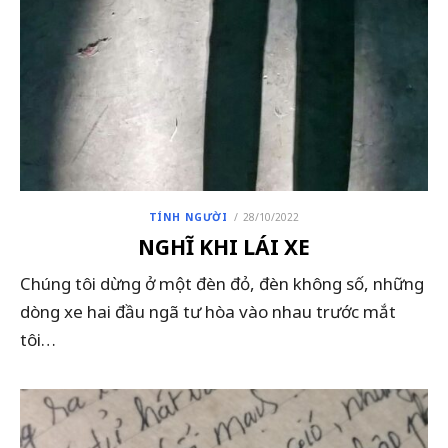
POSTED
TÍNH NGƯỜI
28/10/2022
ON
NGHĨ KHI LÁI XE
Chúng tôi dừng ở một đèn đỏ, đèn không số, những
dòng xe hai đầu ngã tư hòa vào nhau trước mắt
tôi…