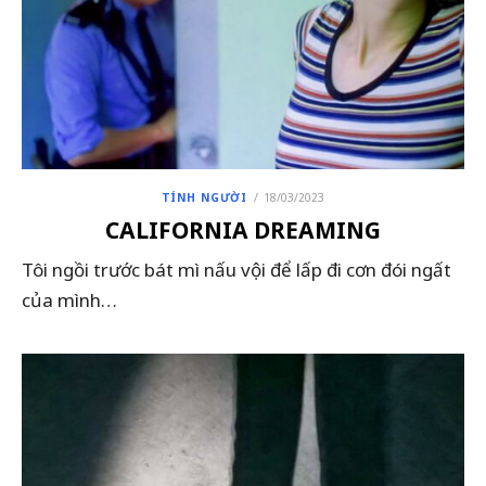
POSTED
TÍNH NGƯỜI
18/03/2023
ON
CALIFORNIA DREAMING
Tôi ngồi trước bát mì nấu vội để lấp đi cơn đói ngất
của mình…