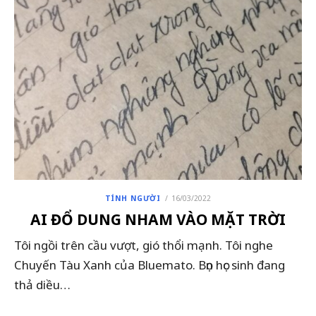
POSTED
TÍNH NGƯỜI
16/03/2022
ON
AI ĐỔ DUNG NHAM VÀO MẶT TRỜI
Tôi ngồi trên cầu vượt, gió thổi mạnh. Tôi nghe
Chuyến Tàu Xanh của Bluemato. Bọn học sinh đang
thả diều…