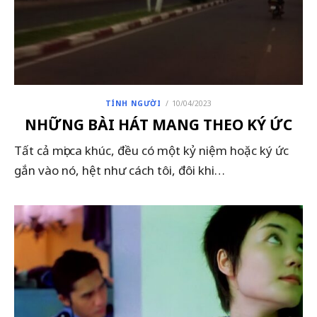
POSTED
TÍNH NGƯỜI
10/04/2023
ON
NHỮNG BÀI HÁT MANG THEO KÝ ỨC
Tất cả mọi ca khúc, đều có một kỷ niệm hoặc ký ức
gắn vào nó, hệt như cách tôi, đôi khi…