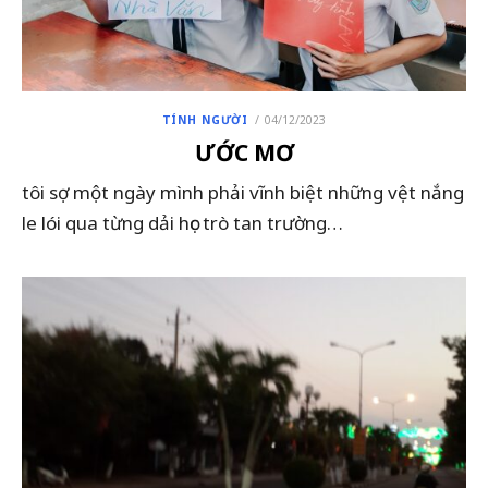
POSTED
TÍNH NGƯỜI
04/12/2023
ON
ƯỚC MƠ
tôi sợ một ngày mình phải vĩnh biệt những vệt nắng
le lói qua từng dải học trò tan trường…