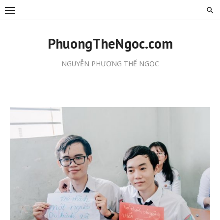
Skip
to
content
PhuongTheNgoc.com
NGUYỄN PHƯƠNG THẾ NGỌC